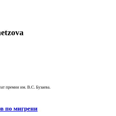
etzova
т премии им. В.С. Бузаева.
ов по мигрени