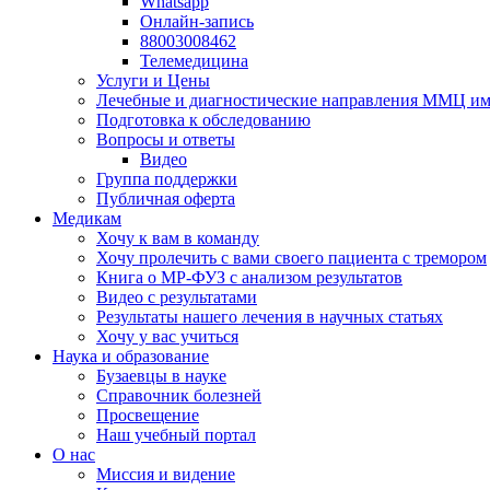
Whatsapp
Онлайн-запись
88003008462
Телемедицина
Услуги и Цены
Лечебные и диагностические направления ММЦ им.
Подготовка к обследованию
Вопросы и ответы
Видео
Группа поддержки
Публичная оферта
Медикам
Хочу к вам в команду
Хочу пролечить с вами своего пациента с тремором
Книга о МР-ФУЗ с aнализом результатов
Видео с результатами
Результаты нашего лечения в научных статьях
Хочу у вас учиться
Наука и образование
Бузаевцы в науке
Справочник болезней
Просвещение
Наш учебный портал
О нас
Миссия и видение