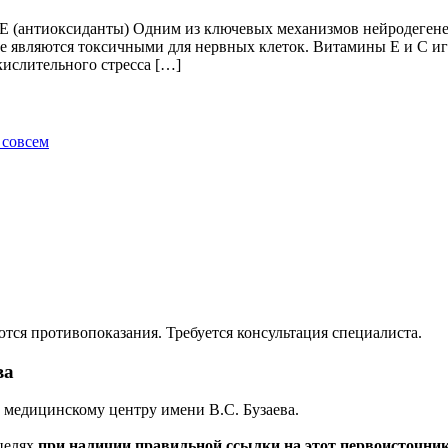
Е (антиоксиданты) Одним из ключевых механизмов нейродегене
ые являются токсичными для нервных клеток. Витамины E и C и
ислительного стресса […]
 совсем
ся противопоказания. Требуется консультация специалиста.
ва
медицинскому центру имени В.С. Бузаева.
целях
при наличии правильной ссылки на этот первоисточни