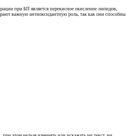
рации при БП является перекисное окисление липидов,
грают важную антиоксидантную роль, так как они способны
к
, при этом нельзя изменять или искажать ни текст, ни