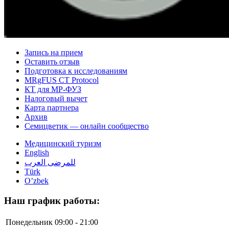
Запись на прием
Оставить отзыв
Подготовка к исследованиям
MRgFUS CT Protocol
КТ для МР-ФУЗ
Налоговый вычет
Карта партнера
Архив
Семицветик — онлайн сообщество
Медицинский туризм
English
للمرضى العرب
Türk
O’zbek
Наш график работы:
Понедельник
09:00 - 21:00