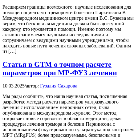
Расширяем границы возможного: научные исследования для
помощи пациентам с тремором и болезнью Паркинсона В
Международном медицинском центре имени В.С. Бузаева мы
верим, что бескровная медицина должна быть доступной
каждому, кто нуждается в помощи. Именно поэтому мы
активно занимаемся научными исследованиями и
сотрудничаем с ведущими научными учреждениями, чтобы
находить новые пути лечения сложных заболеваний. Одним
из […]
Статья в GTM о точном расчете
параметров при МР-ФУЗ лечении
10.03.2025
/
автор:
Гузалия Сахарова
Мы рады сообщить, что наша научная статья, посвященная
разработке метода расчета параметров ультразвукового
лечения с использованием нейронных сетей, была
опубликована в международном журнале. Этот метод
открывает новые горизонты в области медицины, делая
процедуры лечения тремора и болезни Паркинсона с
использованием фокусированного ультразвука под контролем
МРТ (MRgFUS) более предсказуемыми, безопасными и