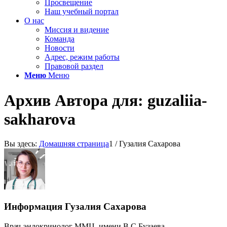
Просвещение
Наш учебный портал
О нас
Миссия и видение
Команда
Новости
Адрес, режим работы
Правовой раздел
Меню
Меню
Архив Автора для: guzaliia-
sakharova
Вы здесь:
Домашняя страница
1
/
Гузалия Сахарова
Информация
Гузалия Сахарова
Врач-эндокринолог ММЦ. имени В.С.Бузаева.