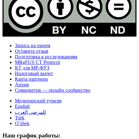
Запись на прием
Оставить отзыв
Подготовка к исследованиям
MRgFUS CT Protocol
КТ для МР-ФУЗ
Налоговый вычет
Карта партнера
Архив
Семицветик — онлайн сообщество
Медицинский туризм
English
للمرضى العرب
Türk
O’zbek
Наш график работы: