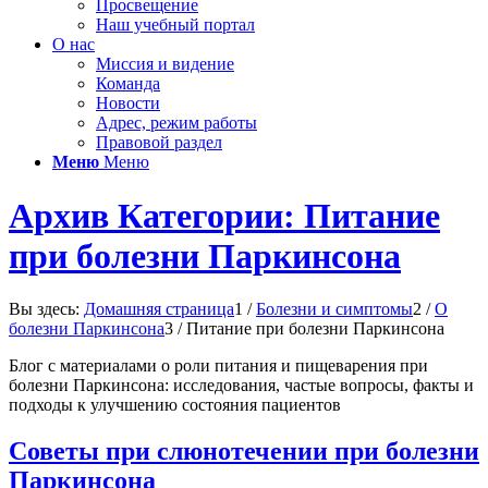
Просвещение
Наш учебный портал
О нас
Миссия и видение
Команда
Новости
Адрес, режим работы
Правовой раздел
Меню
Меню
Архив Категории: Питание
при болезни Паркинсона
Вы здесь:
Домашняя страница
1
/
Болезни и симптомы
2
/
О
болезни Паркинсона
3
/
Питание при болезни Паркинсона
Блог с материалами о роли питания и пищеварения при
болезни Паркинсона: исследования, частые вопросы, факты и
подходы к улучшению состояния пациентов
Советы при слюнотечении при болезни
Паркинсона