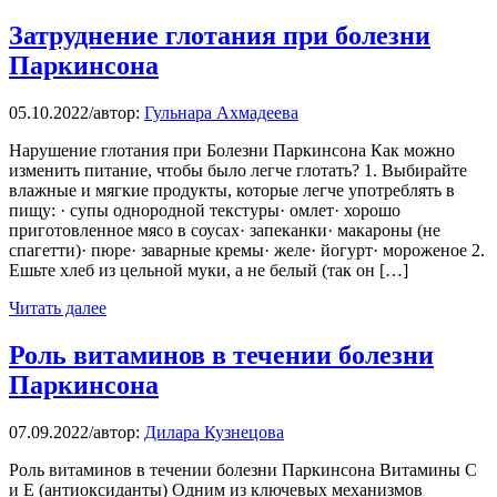
Затруднение глотания при болезни
Паркинсона
05.10.2022
/
автор:
Гульнара Ахмадеева
Нарушение глотания при Болезни Паркинсона Как можно
изменить питание, чтобы было легче глотать? 1. Выбирайте
влажные и мягкие продукты, которые легче употреблять в
пищу: · супы однородной текстуры· омлет· хорошо
приготовленное мясо в соусах· запеканки· макароны (не
спагетти)· пюре· заварные кремы· желе· йогурт· мороженое 2.
Ешьте хлеб из цельной муки, а не белый (так он […]
Читать далее
Роль витаминов в течении болезни
Паркинсона
07.09.2022
/
автор:
Дилара Кузнецова
Роль витаминов в течении болезни Паркинсона Витамины С
и Е (антиоксиданты) Одним из ключевых механизмов