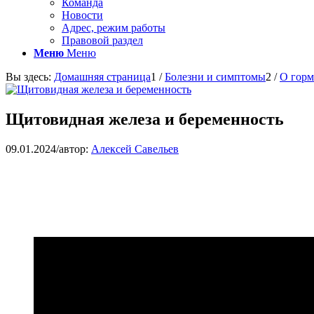
Команда
Новости
Адрес, режим работы
Правовой раздел
Меню
Меню
Вы здесь:
Домашняя страница
1
/
Болезни и симптомы
2
/
О горм
Щитовидная железа и беременность
09.01.2024
/
автор:
Алексей Савельев