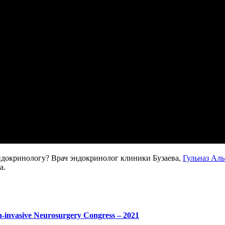
ндокринологу? Врач эндокринолог клиники Бузаева,
Гульназ Ал
а.
-invasive Neurosurgery Congress – 2021