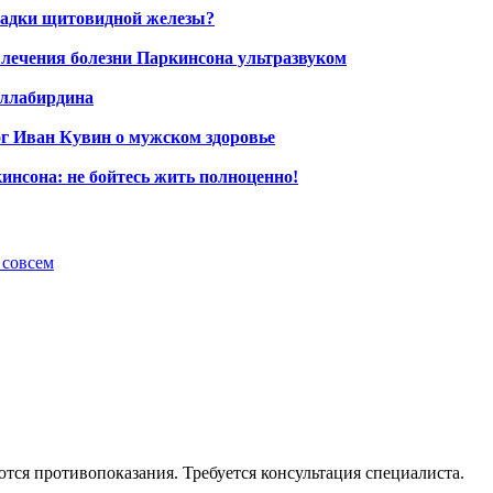
ладки щитовидной железы?
 лечения болезни Паркинсона ультразвуком
ллабирдина
г Иван Кувин о мужском здоровье
инсона: не бойтесь жить полноценно!
 совсем
ся противопоказания. Требуется консультация специалиста.