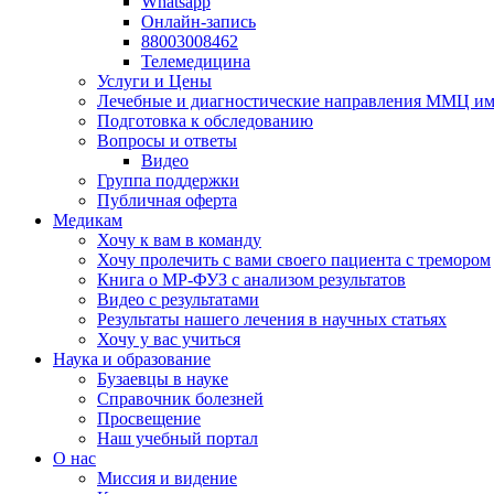
Whatsapp
Онлайн-запись
88003008462
Телемедицина
Услуги и Цены
Лечебные и диагностические направления ММЦ им.
Подготовка к обследованию
Вопросы и ответы
Видео
Группа поддержки
Публичная оферта
Медикам
Хочу к вам в команду
Хочу пролечить с вами своего пациента с тремором
Книга о МР-ФУЗ с aнализом результатов
Видео с результатами
Результаты нашего лечения в научных статьях
Хочу у вас учиться
Наука и образование
Бузаевцы в науке
Справочник болезней
Просвещение
Наш учебный портал
О нас
Миссия и видение