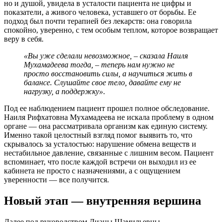
но и душой, увидела в усталости пациента не цифры и
показатели, а живого человека, уставшего от борьбы. Ее
подход был почти терапией без лекарств: она говорила
спокойно, уверенно, с тем особым теплом, которое возвращает
веру в себя.
«Вы уже сделали невозможное, – сказала Наиля
Мухамадеева тогда, – теперь нам нужно не
просто восстановить силы, а научиться жить в
балансе. Слушайте свое тело, давайте ему не
нагрузку, а поддержку»
.
Под ее наблюдением пациент прошел полное обследование.
Наиля Рифхатовна Мухамадеева не искала проблему в одном
органе — она рассматривала организм как единую систему.
Именно такой целостный взгляд помог выявить то, что
скрывалось за усталостью: нарушение обмена веществ и
нестабильное давление, связанные с лишним весом. Пациент
вспоминает, что после каждой встречи он выходил из ее
кабинета не просто с назначениями, а с ощущением
уверенности — все получится.
Новый этап — внутренняя вершина
Далее под руководством Дианы Шамильевны