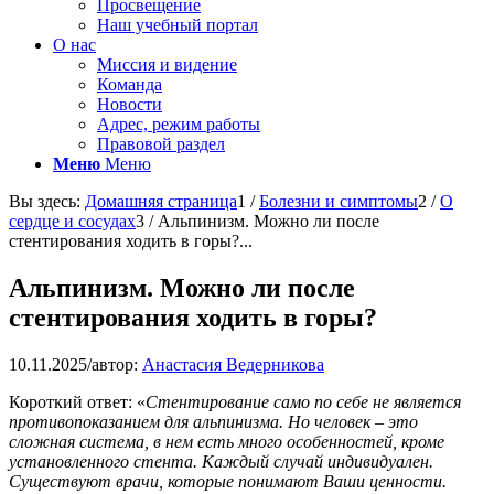
Просвещение
Наш учебный портал
О нас
Миссия и видение
Команда
Новости
Адрес, режим работы
Правовой раздел
Меню
Меню
Вы здесь:
Домашняя страница
1
/
Болезни и симптомы
2
/
О
сердце и сосудах
3
/
Альпинизм. Можно ли после
стентирования ходить в горы?...
Альпинизм. Можно ли после
стентирования ходить в горы?
10.11.2025
/
автор:
Анастасия Ведерникова
Короткий ответ: «
Стентирование само по себе не является
противопоказанием для альпинизма. Но человек – это
сложная система, в нем есть много особенностей, кроме
установленного стента. Каждый случай индивидуален.
Существуют врачи, которые понимают Ваши ценности.