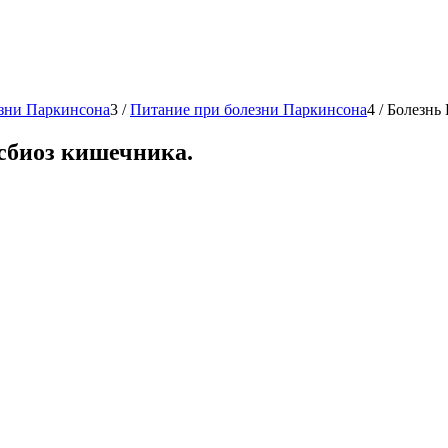
зни Паркинсона
3
/
Питание при болезни Паркинсона
4
/
Болезнь 
сбиоз кишечника.