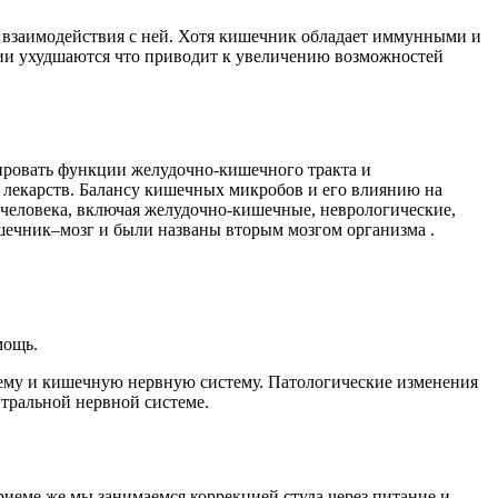
взаимодействия с ней. Хотя кишечник обладает иммунными и
ии ухудшаются что приводит к увеличению возможностей
ировать функции желудочно-кишечного тракта и
 лекарств. Балансу кишечных микробов и его влиянию на
 человека, включая желудочно-кишечные, неврологические,
шечник–мозг и были названы вторым мозгом организма .
мощь.
тему и кишечную нервную систему. Патологические изменения
тральной нервной системе.
приеме же мы занимаемся коррекцией стула через питание и