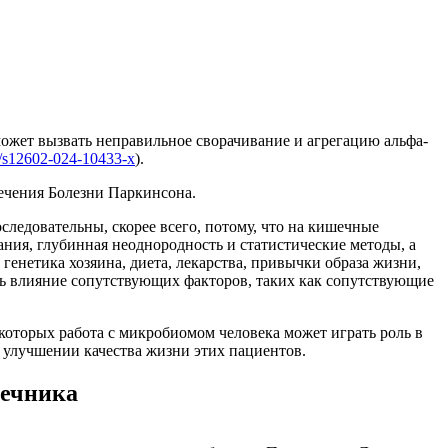
ожет вызвать неправильное сворачивание и агрегацию альфа-
07/s12602-024-10433-x
).
лечения Болезни Паркинсона.
ледовательны, скорее всего, потому, что на кишечные
ия, глубинная неоднородность и статистические методы, а
генетика хозяина, диета, лекарства, привычки образа жизни,
ть влияние сопутствующих факторов, таких как сопутствующие
 которых работа с микробиомом человека может играть роль в
и улучшении качества жизни этих пациентов.
шечника