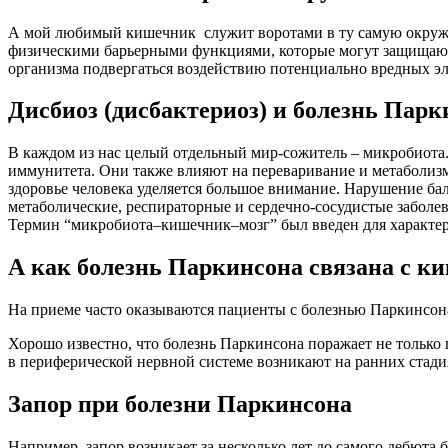
А мой любимый кишечник служит воротами в ту самую окружа
физическими барьерными функциями, которые могут защищают 
организма подвергаться воздействию потенциально вредных э
Дисбиоз (дисбактериоз) и болезнь Парк
В каждом из нас целый отдельный мир-сожитель – микробиота
иммунитета. Они также влияют на переваривание и метаболизм
здоровье человека уделяется большое внимание. Нарушение б
метаболические, респираторные и сердечно-сосудистые забол
Термин “микробиота–кишечник–мозг” был введен для характер
А как болезнь Паркинсона связана с 
На приеме часто оказываются пациенты с болезнью Паркинсон
Хорошо известно, что болезнь Паркинсона поражает не тольк
в периферической нервной системе возникают на ранних стади
Запор при болезни Паркинсона
Например, запор возникает за несколько лет до самого дебюта