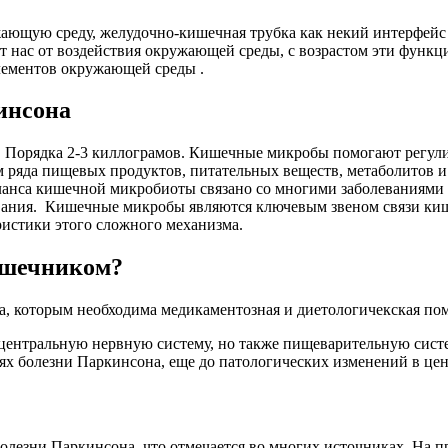
ющую среду, желудочно-кишечная трубка как некий интерфейс 
нас от воздействия окружающей среды, с возрастом эти функц
лементов окружающей среды .
инсона
. Порядка 2-3 киллограмов. Кишечные микробы помогают регул
 ряда пищевых продуктов, питательных веществ, метаболитов и
аланса кишечной микробиоты связано со многими заболеваниями
евания. Кишечные микробы являются ключевым звеном связи ки
истики этого сложного механизма.
кишечником?
а, которым необходима медикаментозная и диетологичекская по
о центральную нервную систему, но также пищеварительную сис
ях болезни Паркинсона, еще до патологических изменений в цен
 болезни Паркинсона, что отмечается во многих источниках. На 