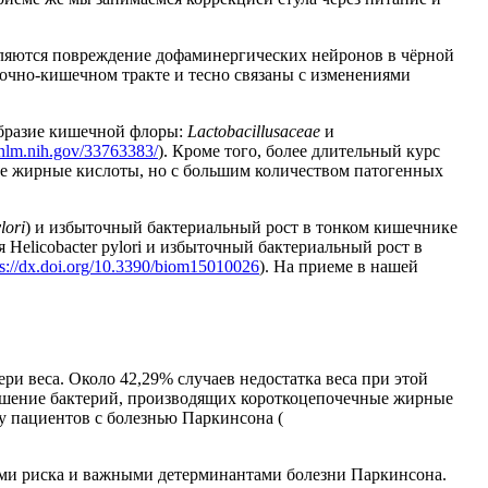
вляются повреждение дофаминергических нейронов в чёрной
дочно-кишечном тракте и тесно связаны с изменениями
образие кишечной флоры:
Lactobacillusaceae
и
.nlm.nih.gov/33763383/
). Кроме того, более длительный курс
е жирные кислоты, но с большим количеством патогенных
lori
) и избыточный бактериальный рост в тонком кишечнике
elicobacter pylori и избыточный бактериальный рост в
ps://dx.doi.org/10.3390/biom15010026
). На приеме в нашей
ри веса. Около 42,29% случаев недостатка веса при этой
ьшение бактерий, производящих короткоцепочечные жирные
у пациентов с болезнью Паркинсона (
ами риска и важными детерминантами болезни Паркинсона.