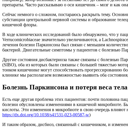
препараты. Часто рассказываю о оси кишечник – мозг и как он
Сейчас немного о сложном, постараюсь раскрыть тему. Осно
субстанции центральной нервной системы и образование телец
кишечной флоры.
В ходе клинических исследований было обнаружено, что у пац
Verrucomicrobiaceae значительно увеличиваются, а Lachnospirace
лечения болезни Паркинсона был связан с меньшим количеств
бактерий. Двигательные симптомы у пациентов с болезнью Пар
Другие состояния дисбактериоза также связаны с болезнью П
(SIBO), оба из которых были связаны с большей тяжестью мот
тонком кишечнике могут способствовать прогрессированию боле
клинике мы располагаем возможностью выявить оба состояния, 
Болезнь Паркинсона и потеря веса тела
Есть еще другая проблема этих пациентов: почти половина пац
болезни обусловлены изменениями в кишечной микробиоте. Б
кислоты. Эти изменения в микробиоте в свою очередь влияют н
https://dx.doi.org/10.1038/s41531-023-00587-w
)
И таким образом, дисбиоз, связанный с кишечником, и измен