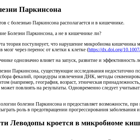
олезни Паркинсона
тов с болезнью Паркинсона располагается и в кишечнике.
ние Болезни Паркинсона, а не в кишечнике ли?
Эта теория постулирует, что нарушение микробиома кишечника м
 мозг через перенос от клетки к клетке (
https://dx.doi.org/10.10
чнике однозначно влияет на запуск, развитие и эффективность 
езни Паркинсона, существующие исследования недостаточно пос
бора фекалий, процедуры извлечения ДНК, методы секвенирован
ом (например, география, возраст, этническая принадлежность, 
о может повлиять на результаты. Одновременно следует учитыва
зиологии болезни Паркинсона и предоставляет возможности, при
 сыграть роль в предотвращении прогрессирования заболевания 
ти Леводопы кроется в микробиоме ки