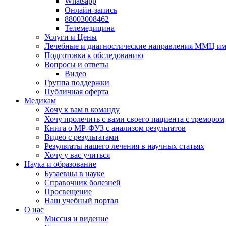
Whatsapp
Онлайн-запись
88003008462
Телемедицина
Услуги и Цены
Лечебные и диагностические направления ММЦ им.
Подготовка к обследованию
Вопросы и ответы
Видео
Группа поддержки
Публичная оферта
Медикам
Хочу к вам в команду
Хочу пролечить с вами своего пациента с тремором
Книга о МР-ФУЗ с aнализом результатов
Видео с результатами
Результаты нашего лечения в научных статьях
Хочу у вас учиться
Наука и образование
Бузаевцы в науке
Справочник болезней
Просвещение
Наш учебный портал
О нас
Миссия и видение