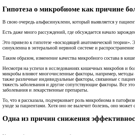
Гипотеза о микробиоме как причине б
В свою очередь альфасинуклеин, который выявляется у пациен
Есть даже много рассуждений, где обсуждается начало зарожде
Это привело к гипотезе «восходящей анатомической теории». 
синуклеина в энтеральной нервной системе и распространение в
Таким образом, изменение качества микробного состава в кише
Несмотря на успехи в исследованиях кишечных микробов и бол
микробы влияют многочисленные факторы, например, методы с
также различные индивидуальные факторы, связанные с пациент
тяжесть заболевания и другие сопутствующие факторы. Все эт
заболевания и лекарственные препараты.
То, что я рассказала, подчеркивает роль микробиома в патофи
уходе за пациентами. Хотя оно не вылечит болезнь, оно может
Одна из причин снижения эффективнос