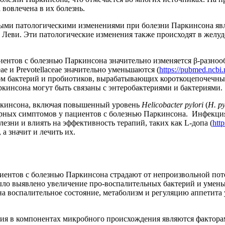
а вовлечена в их болезнь.
вными патологическими изменениями при болезни Паркинсона я
 Леви. Эти патологические изменения также происходят в желу
иентов с болезнью Паркинсона значительно изменяется β-разно
ae и Prevotellaceae значительно уменьшаются (
https://pubmed.ncbi
ом бактерий и пробиотиков, вырабатывающих короткоцепочечны
кинсона могут быть связаны с энтеробактериями и бактериями.
аркинсона, включая повышенный уровень
Helicobacter pylori
(
H. py
орных симптомов у пациентов с болезнью Паркинсона. Инфекция H
зни и влиять на эффективность терапий, таких как L-допа (
htt
а значит и лечить их.
иентов с болезнью Паркинсона страдают от непроизвольной поте
ыло выявлено увеличение про-воспалительных бактерий и умен
а воспалительное состояние, метаболизм и регуляцию аппетита 
ения в компонентах микробного происхождения являются фактор