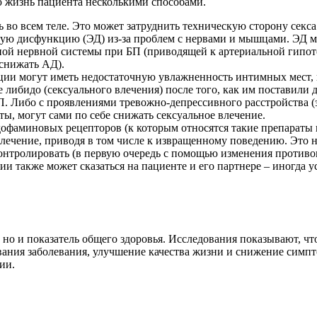
ю жизнь пациента несколькими способами.
 во всем теле. Это может затруднить техническую сторону секс
ую дисфункцию (ЭД) из-за проблем с нервами и мышцами. ЭД 
вной нервной системы при БП (приводящей к артериальной гипот
 снижать АД).
ии могут иметь недостаточную увлажненность интимных мест, и
либидо (сексуального влечения) после того, как им поставили 
 Либо с проявлениями тревожно-депрессивного расстройства (эт
ты, могут сами по себе снижать сексуальное влечение.
дофаминовых рецепторов (к которым относятся такие препараты 
влечение, приводя в том числе к извращенному поведению. Это 
контролировать (в первую очередь с помощью изменения противо
ции также может сказаться на пациенте и его партнере – иногда 
 но и показатель общего здоровья. Исследования показывают, ч
вания заболевания, улучшение качества жизни и снижение симпт
ии.