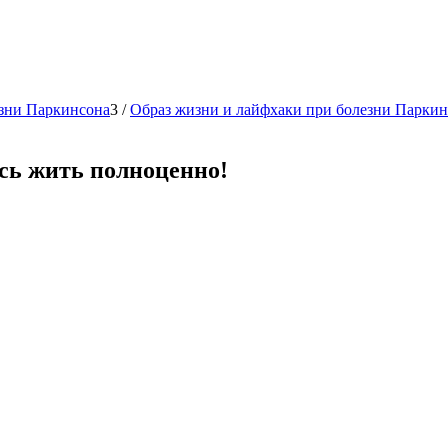
зни Паркинсона
3
/
Образ жизни и лайфхаки при болезни Паркин
есь жить полноценно!