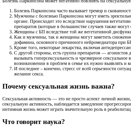
Болезнь Паркинсона может негативно повлиять на сексуальну
Болезнь Паркинсона часто вызывает тремор и скованность
Мужчины с болезнью Паркинсона могут иметь эректильн
органе. Происходит это вследствие нарушения вегетати
препаратов (которые в большинстве случаев также могут
Женщины с БП вследствие той же вегетативной дисфункц
Как и мужчины, так и женщины могут заметить снижение 
дофамина, основного причинного нейромедиатора при БП.
Кроме того, некоторые лекарства, включая антидепрессан
С другой стороны, есть группа препаратов — агонистов 
вызывать гиперсексуальность и чрезмерное сексуальное 
возникновении в проблем в семье их нужно выявлять и 
И последнее – конечно, стресс от всей серьезности ситуа
желание секса.
Почему сексуальная жизнь важна?
Сексуальная активность — это не просто аспект личной жизни,
сексуальную активность, наблюдается замедление прогрессиро
интимная жизнь может играть значительную роль в реабилитац
Что говорит наука?