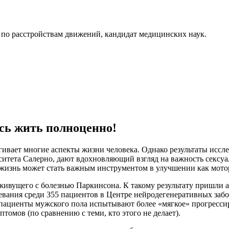
 по расстройствам движений, кандидат медицинских наук.
есь жить полноценно!
агивает многие аспекты жизни человека. Однако результаты ис
тета Салерно, дают вдохновляющий взгляд на важность сексуа
 жизнь может стать важным инструментом в улучшении как мото
живущего с болезнью Паркинсона. К такому результату пришли а
евания среди 355 пациентов в Центре нейродегенеративных заб
е пациенты мужского пола испытывают более «мягкое» прогресс
томов (по сравнению с теми, кто этого не делает).