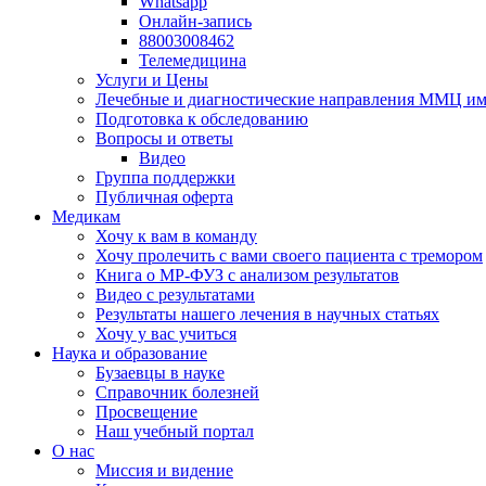
Whatsapp
Онлайн-запись
88003008462
Телемедицина
Услуги и Цены
Лечебные и диагностические направления ММЦ им.
Подготовка к обследованию
Вопросы и ответы
Видео
Группа поддержки
Публичная оферта
Медикам
Хочу к вам в команду
Хочу пролечить с вами своего пациента с тремором
Книга о МР-ФУЗ с aнализом результатов
Видео с результатами
Результаты нашего лечения в научных статьях
Хочу у вас учиться
Наука и образование
Бузаевцы в науке
Справочник болезней
Просвещение
Наш учебный портал
О нас
Миссия и видение