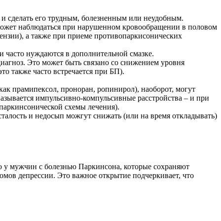
а и сделать его трудным, болезненным или неудобным.
может наблюдаться при нарушенном кровообращении в половом
ензии), а также при приеме противопаркисонических
 часто нуждаются в дополнительной смазке.
диагноз. Это может быть связано со снижением уровня
о также часто встречается при БП).
как прамипексол, проноран, ропинирол), наоборот, могут
называется импульсивно-компульсивные расстройства – и при
паркинсонической схемы лечения).
усталость и недосып можгут снижать (или на время откладывать)
то у мужчин с болезнью Паркинсона, которые сохраняют
омов депрессии. Это важное открытие подчеркивает, что