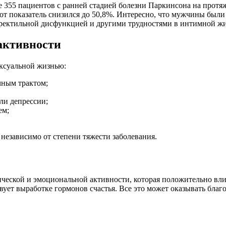
55 пациентов с ранней стадией болезни Паркинсона на протяже
этот показатель снизился до 50,8%. Интересно, что мужчины были
эректильной дисфункцией и другими трудностями в интимной ж
активности
ексуальной жизнью:
чным трактом;
ли депрессии;
ем;
независимо от степени тяжести заболевания.
ической и эмоциональной активности, которая положительно вл
вует выработке гормонов счастья. Все это может оказывать благ