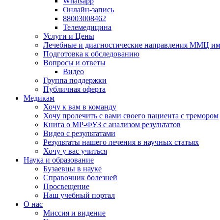
Whatsapp
Онлайн-запись
88003008462
Телемедицина
Услуги и Цены
Лечебные и диагностические направления ММЦ им.
Подготовка к обследованию
Вопросы и ответы
Видео
Группа поддержки
Публичная оферта
Медикам
Хочу к вам в команду
Хочу пролечить с вами своего пациента с тремором
Книга о МР-ФУЗ с aнализом результатов
Видео с результатами
Результаты нашего лечения в научных статьях
Хочу у вас учиться
Наука и образование
Бузаевцы в науке
Справочник болезней
Просвещение
Наш учебный портал
О нас
Миссия и видение