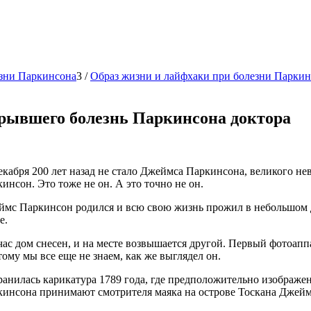
зни Паркинсона
3
/
Образ жизни и лайфхаки при болезни Паркин
рывшего болезнь Паркинсона доктора
екабря 200 лет назад не стало Джеймса Паркинсона, великого не
инсон. Это тоже не он. А это точно не он.
мс Паркинсон родился и всю свою жизнь прожил в небольшом до
е.
ас дом снесен, и на месте возвышается другой. Первый фотоаппа
ому мы все еще не знаем, как же выглядел он.
анилась карикатура 1789 года, где предположительно изображе
кинсона принимают смотрителя маяка на острове Тоскана Джей