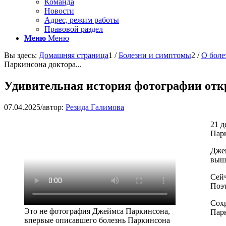
Команда
Новости
Адрес, режим работы
Правовой раздел
Меню
Меню
Вы здесь:
Домашняя страница
1
/
Болезни и симптомы
2
/
О боле
Паркинсона доктора...
Удивительная история фотографии отк
07.04.2025
/
автор:
Резида Галимова
21 д
Парк
Джей
выш
Сейч
Поэт
Сохр
Это не фотография Джеймса Паркинсона,
Пар
впервые описавшего болезнь Паркинсона