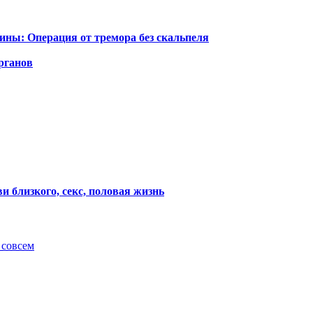
ины: Операция от тремора без скальпеля
органов
 близкого, секс, половая жизнь
 совсем