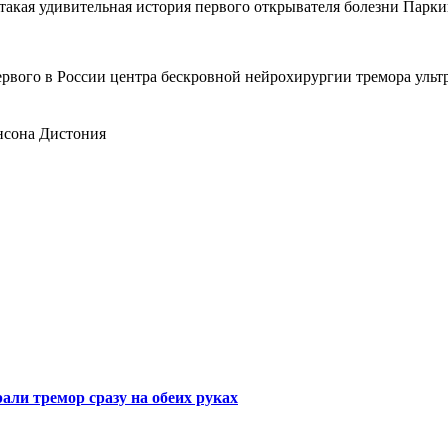
такая удивительная история первого открывателя болезни Парки
вого в России центра бескровной нейрохирургии тремора ультр
нсона
Дистония
али тремор сразу на обеих руках