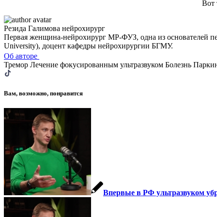
Вот 
Резида Галимова
нейрохирург
Первая женщина-нейрохирург МР-ФУЗ, одна из основателей пер
University), доцент кафедры нейрохирургии БГМУ.
Об авторе
Тремор
Лечение фокусированным ультразвуком
Болезнь Парки
Вам, возможно, понравится
Впервые в РФ ультразвуком убр