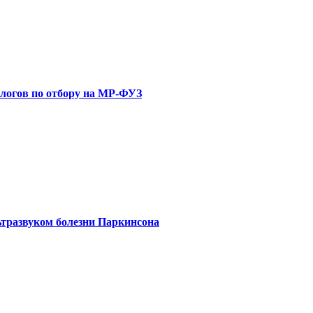
ологов по отбору на МР-ФУЗ
ьтразвуком болезни Паркинсона