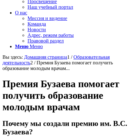
Просвещение
Наш учебный портал
О нас
Миссия и видение
Команда
Новости
Адрес, режим работы
Правовой раздел
Меню
Меню
Вы здесь:
Домашняя страница
1
/
Образовательная
деятельность
2
/
Премия Бузаева помогает получить
образование молодым врачам...
Премия Бузаева помогает
получить образование
молодым врачам
Почему мы создали премию им. В.С.
Бузаева?