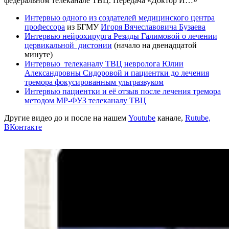
федеральном телеканале ТВЦ. Передача «Доктор И…»
Интервью одного из создателей медицинского центра
профессора
из БГМУ
Игоря Вячеславовича Бузаева
Интервью нейрохирурга Резиды Галимовой о лечении
цервикальной дистонии
(начало на двенадцатой
минуте)
Интервью
телеканалу ТВЦ
невролога Юлии
Александровны Сидоровой и пациентки до лечения
тремора фокусированным ультразвуком
Интервью пациентки и её отзыв после лечения тремора
методом МР-ФУЗ телеканалу ТВЦ
Другие видео до и после на нашем
Youtube
канале,
Rutube,
ВКонтакте