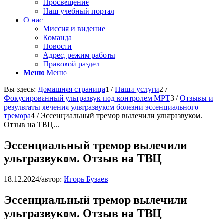
Просвещение
Наш учебный портал
О нас
Миссия и видение
Команда
Новости
Адрес, режим работы
Правовой раздел
Меню
Меню
Вы здесь:
Домашняя страница
1
/
Наши услуги
2
/
Фокусированный ультразвук под контролем МРТ
3
/
Отзывы и
результаты лечения ультразвуком болезни эссенциального
тремора
4
/
Эссенциальный тремор вылечили ультразвуком.
Отзыв на ТВЦ...
Эссенциальный тремор вылечили
ультразвуком. Отзыв на ТВЦ
18.12.2024
/
автор:
Игорь Бузаев
Эссенциальный тремор вылечили
ультразвуком. Отзыв на ТВЦ