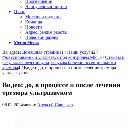
Просвещение
Наш учебный портал
О нас
Миссия и видение
Команда
Новости
Адрес, режим работы
Правовой раздел
Меню
Меню
Вы здесь:
Домашняя страница
1
/
Наши услуги
2
/
Фокусированный ультразвук под контролем МРТ
3
/
Отзывы и
результаты лечения ультразвуком болезни эссенциального
тремора
4
/
Видео: до, в процессе и после лечения тремора
ультразвуком...
Видео: до, в процессе и после лечения
тремора ультразвуком
06.02.2024
/
автор:
Алексей Савельев