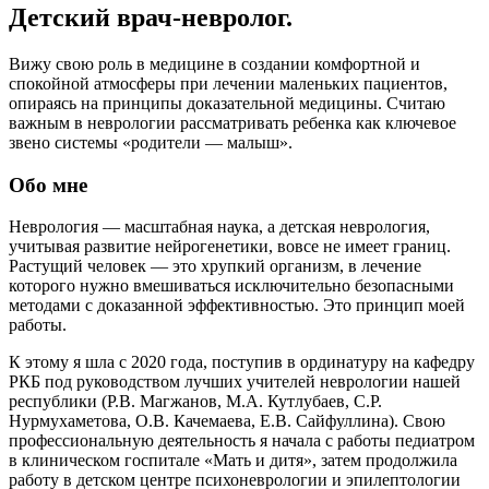
Детский врач-невролог.
Вижу свою роль в медицине в создании комфортной и
спокойной атмосферы при лечении маленьких пациентов,
опираясь на принципы доказательной медицины. Считаю
важным в неврологии рассматривать ребенка как ключевое
звено системы «родители — малыш».
Обо мне
Неврология — масштабная наука, а детская неврология,
учитывая развитие нейрогенетики, вовсе не имеет границ.
Растущий человек — это хрупкий организм, в лечение
которого нужно вмешиваться исключительно безопасными
методами с доказанной эффективностью. Это принцип моей
работы.
К этому я шла с 2020 года, поступив в ординатуру на кафедру
РКБ под руководством лучших учителей неврологии нашей
республики (Р.В. Магжанов, М.А. Кутлубаев, С.Р.
Нурмухаметова, О.В. Качемаева, Е.В. Сайфуллина). Свою
профессиональную деятельность я начала с работы педиатром
в клиническом госпитале «Мать и дитя», затем продолжила
работу в детском центре психоневрологии и эпилептологии