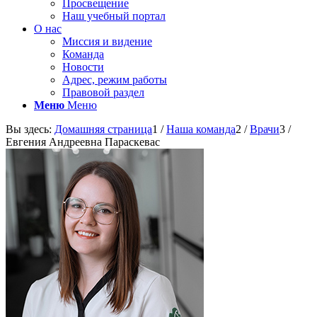
Просвещение
Наш учебный портал
О нас
Миссия и видение
Команда
Новости
Адрес, режим работы
Правовой раздел
Меню
Меню
Вы здесь:
Домашняя страница
1
/
Наша команда
2
/
Врачи
3
/
Евгения Андреевна Параскевас