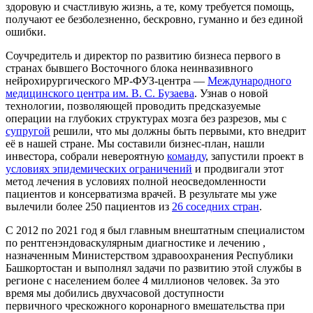
здоровую и счастливую жизнь, а те, кому требуется помощь,
получают ее безболезненно, бескровно, гуманно и без единой
ошибки.
Соучредитель и директор по развитию бизнеса первого в
странах бывшего Восточного блока неинвазивного
нейрохирургического МР-ФУЗ-центра —
Международного
медицинского центра им. В. С. Бузаева
. Узнав о новой
технологии, позволяющей проводить предсказуемые
операции на глубоких структурах мозга без разрезов, мы с
супругой
решили, что мы должны быть первыми, кто внедрит
её в нашей стране. Мы составили бизнес-план, нашли
инвестора, собрали невероятную
команду
, запустили проект в
условиях эпидемических ограничений
и продвигали этот
метод лечения в условиях полной неосведомленности
пациентов и консерватизма врачей. В результате мы уже
вылечили более 250 пациентов из
26 соседних стран
.
С 2012 по 2021 год я был главным внештатным специалистом
по рентгенэндоваскулярным диагностике и лечению ,
назначенным Министерством здравоохранения Республики
Башкортостан и выполнял задачи по развитию этой службы в
регионе с населением более 4 миллионов человек. За это
время мы добились двухчасовой доступности
первичного чрескожного коронарного вмешательства при