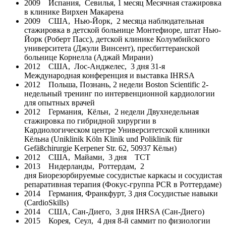
2009 Испания, Севилья, 1 месяц Месячная стажировка
в клинике Вирхен Макарена
2009 США, Нью-Йорк, 2 месяца наблюдательная
стажировка в детской больнице Монтефиоре, штат Нью-
Йорк (Роберт Пасс), детской клинике Колумбийского
университета (Джули Винсент), пресбиттеранской
больнице Корнелла (Аджай Мирани)
2012 США, Лос-Анджелес, 3 дня 31-я
Международная конференция и выставка IHRSA
2012 Польша, Познань, 2 недели Boston Scientific 2-
недельный тренинг по интервенционной кардиологии
для опытных врачей
2012 Германия, Кёльн, 2 недели Двухнедельная
стажировка по гибридной хирургии в
Кардиологическом центре Университетской клиники
Кёльна (Uniklinik Köln Klinik und Poliklinik für
Gefäßchirurgie Kerpener Str. 62, 50937 Кёльн)
2012 США, Майами, 3 дня TCT
2013 Нидерланды, Роттердам, 2
дня Биорезорбируемые сосудистые каркасы и сосудистая
репаративная терапия (Фокус-группа PCR в Роттердаме)
2014 Германия, Франкфурт, 3 дня Сосудистые навыки
(CardioSkills)
2014 США, Сан-Диего, 3 дня IHRSA (Сан-Диего)
2015 Корея, Сеул, 4 дня 8-й саммит по физиологии