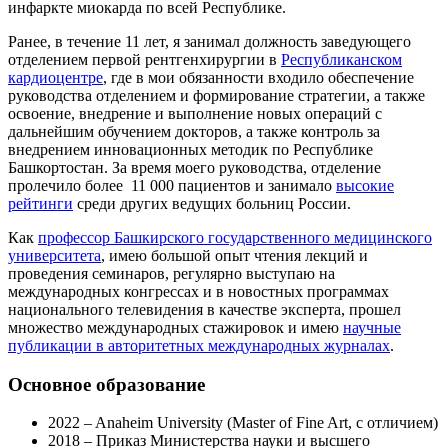
инфаркте миокарда по всей Республике.
Ранее, в течение 11 лет, я занимал должность заведующего
отделением первой рентгенхирургии в
Республиканском
кардиоцентре
, где в мои обязанности входило обеспечение
руководства отделением и формирование стратегии, а также
освоение, внедрение и выполнение новых операций с
дальнейшим обучением докторов, а также контроль за
внедрением инновационных методик по Республике
Башкортостан. За время моего руководства, отделение
пролечило более 11 000 пациентов и занимало
высокие
рейтинги
среди других ведущих больниц России.
Как
профессор Башкирского государственного медицинского
университета
, имею большой опыт чтения лекций и
проведения семинаров, регулярно выступаю на
международных конгрессах и в новостных программах
национального телевидения в качестве эксперта, прошел
множество международных стажировок и имею
научные
публикации в авторитетных международных журналах
.
Основное образование
2022 – Anaheim University (Master of Fine Art, с отличием)
2018 – Приказ Министерства науки и высшего