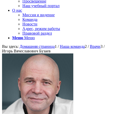
Просвещение
Наш учебный портал
О нас
Миссия и видение
Команда
Новости
Адрес, режим работы
Правовой раздел
Меню
Меню
Вы здесь:
Домашняя страница
1
/
Наша команда
2
/
Врачи
3
/
Игорь Вячеславович Бузаев