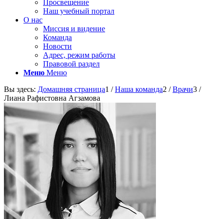
Просвещение
Наш учебный портал
О нас
Миссия и видение
Команда
Новости
Адрес, режим работы
Правовой раздел
Меню
Меню
Вы здесь:
Домашняя страница
1
/
Наша команда
2
/
Врачи
3
/
Лиана Рафистовна Агзамова