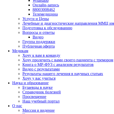
Whatsapp
Онлайн-запись
88003008462
Телемедицина
Услуги и Цены
Лечебные и диагностические направления ММЦ им.
Подготовка к обследованию
Вопросы и ответы
Видео
Группа поддержки
Публичная оферта
Медикам
Хочу к вам в команду
Хочу пролечить с вами своего пациента с тремором
Книга о МР-ФУЗ с aнализом результатов
Видео с результатами
Результаты нашего лечения в научных статьях
Хочу у вас учиться
Наука и образование
Бузаевцы в науке
Справочник болезней
Просвещение
Наш учебный портал
О нас
Миссия и видение