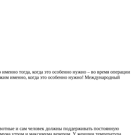
именно тогда, когда это особенно нужно – во время операции
зким именно, когда это особенно нужно! Международный
ивотные и сам человек должны поддерживать постоянную
инимума утром и максимума вечером. У женщин температура