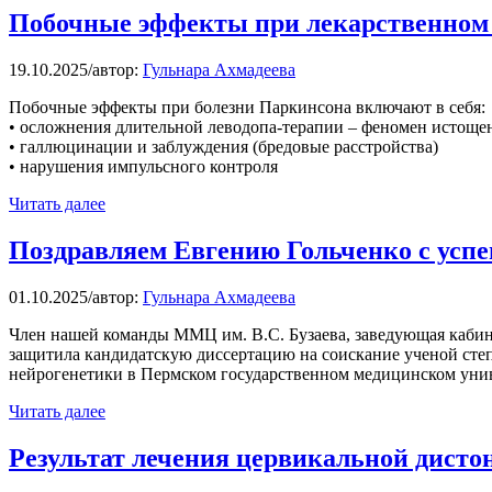
Побочные эффекты при лекарственном 
19.10.2025
/
автор:
Гульнара Ахмадеева
Побочные эффекты при болезни Паркинсона включают в себя:
• осложнения длительной леводопа-терапии – феномен истощен
• галлюцинации и заблуждения (бредовые расстройства)
• нарушения импульсного контроля
Читать далее
Поздравляем Евгению Гольченко с усп
01.10.2025
/
автор:
Гульнара Ахмадеева
Член нашей команды ММЦ им. В.С. Бузаева, заведующая каби
защитила кандидатскую диссертацию на соискание ученой степ
нейрогенетики в Пермском государственном медицинском унив
Читать далее
Результат лечения цервикальной дисто