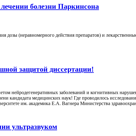
лечении болезни Паркинсона
ия дозы (неравномерного действия препаратов) и лекарственны
ешной защитой диссертации!
нетом нейродегенеративных заболеваний и когнитивных наруше
ени кандидата медицинских наук! Где проводилось исследовани
ерситете им. академика Е.А. Вагнера Министерства здравоохр
нии ультразвуком