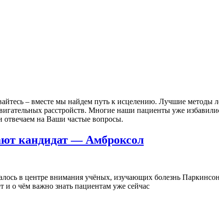
ивайтесь – вместе мы найдем путь к исцелению. Лучшие методы 
вигательных расстройств. Многие наши пациенты уже избавилис
и отвечаем на Ваши частые вопросы.
ают кандидат — Амброксол
лось в центре внимания учёных, изучающих болезнь Паркинсона
т и о чём важно знать пациентам уже сейчас