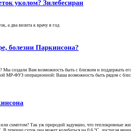
еток уколом? Зилебесиран
к, а два визита к врачу в год
ре, болезни Паркинсона?
 Мы создали Вам возможность быть с близким и поддержать его 
той МР-ФУЗ операционной: Ваша возможность быть рядом с бли
кинсона
 или симптом? Так уж природой задумано, что теплокровные ж
C. В течение суток она может колебаться на 0,6 °C, достигая м