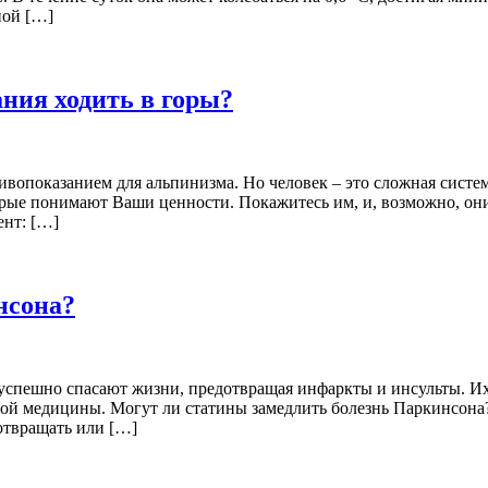
ной […]
ния ходить в горы?
ивопоказанием для альпинизма. Но человек – это сложная систем
рые понимают Ваши ценности. Покажитесь им, и, возможно, они 
ент: […]
нсона?
 успешно спасают жизни, предотвращая инфаркты и инсульты. И
ной медицины. Могут ли статины замедлить болезнь Паркинсона?
отвращать или […]